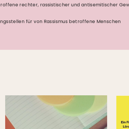
roffene rechter, rassistischer und antisemitischer Ge
ngsstellen für von Rassismus betroffene Menschen
STBEST
ERNETZ