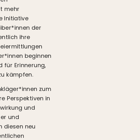
ht mehr
Initiative
iber*innen der
ntlich ihre
zeiermittlungen
er*innen beginnen
 für Erinnerung,
 zu kämpfen.
enkläger*innen zum
re Perspektiven in
swirkung und
ter und
ch diesen neu
ntlichen