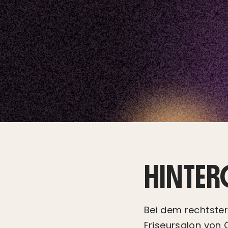
HINTE
Bei dem rechtste
Friseursalon von 