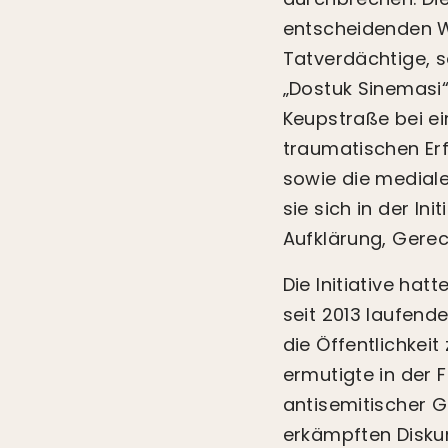
entscheidenden We
Tatverdächtige, s
„Dostuk Sinemasi“
Keupstraße bei ein
traumatischen Erf
sowie die medial
sie sich in der Ini
Aufklärung, Gerec
Die Initiative hat
seit 2013 laufend
die Öffentlichkei
ermutigte in der 
antisemitischer G
erkämpften Disku