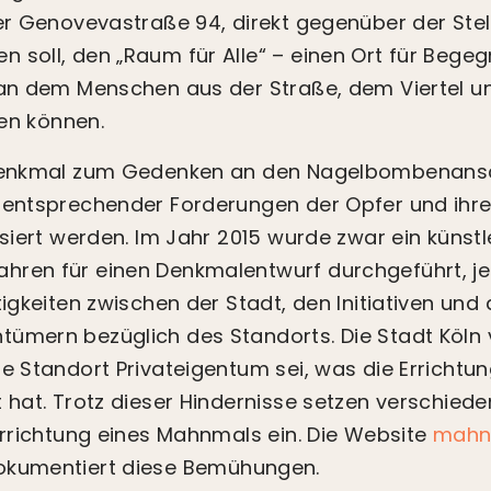
der Genovevastraße 94, direkt gegenüber der Stel
 soll, den „Raum für Alle“ – einen Ort für Begeg
 an dem Menschen aus der Straße, dem Viertel u
n können.
 Denkmal zum Gedenken an den Nagelbombenans
z entsprechender Forderungen der Opfer und ihr
isiert werden. Im Jahr 2015 wurde zwar ein künst
hren für einen Denkmalentwurf durchgeführt, j
tigkeiten zwischen der Stadt, den Initiativen und
ümern bezüglich des Standorts. Die Stadt Köln 
te Standort Privateigentum sei, was die Erricht
 hat. Trotz dieser Hindernisse setzen verschieden
 Errichtung eines Mahnmals ein. Die Website
mahn
kumentiert diese Bemühungen.