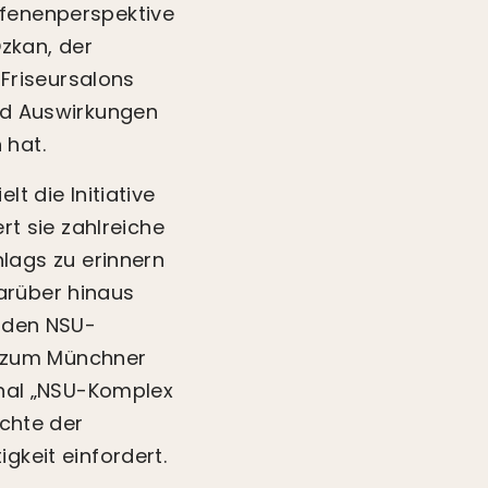
ffenenperspektive
zkan, der
Friseursalons
und Auswirkungen
 hat.
t die Initiative
rt sie zahlreiche
ags zu erinnern
arüber hinaus
enden NSU-
el zum Münchner
bunal „NSU-Komplex
ichte der
gkeit einfordert.