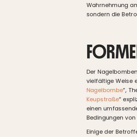
Wahrnehmung ange
sondern die Betro
FORME
Der Nagelbombena
vielfältige Weise 
Nagelbombe
“, Th
Keupstraße
“ expl
einen umfassende
Bedingungen von 
Einige der Betrof