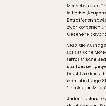
Menschen zum Teil
Initiative „Keupst
Betroffenen sowie
zwar körperlich u
Gesehene davontru
Statt die Aussage
rassistische Moti
terroristische Be
stattdessen gege
brachten diese du
eine jahrelange S
“kriminelles Mili
Jedoch gelang es
durchbrechen. Die