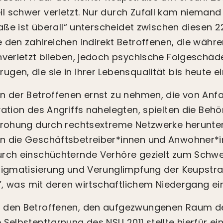
 schwer verletzt. Nur durch Zufall kam niemand 
raße ist überall“ unterscheidet zwischen diesen 2
 den zahlreichen indirekt Betroffenen, die wäh
nverletzt blieben, jedoch psychische Folgeschä
gen, die sie in ihrer Lebensqualität bis heute e
n der Betroffenen ernst zu nehmen, die von Anf
vation des Angriffs nahelegten, spielten die Beh
drohung durch rechtsextreme Netzwerke herunter
n die Geschäftsbetreiber*innen und Anwohner*i
rch einschüchternde Verhöre gezielt zum Schwei
tigmatisierung und Verunglimpfung der Keupstra
eu”, was mit deren wirtschaftlichem Niedergang ei
 den Betroffenen, den aufgezwungenen Raum d
 Selbstenttarnung des NSU 2011 stellte hierfür ei