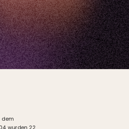
r dem
004 wurden 22