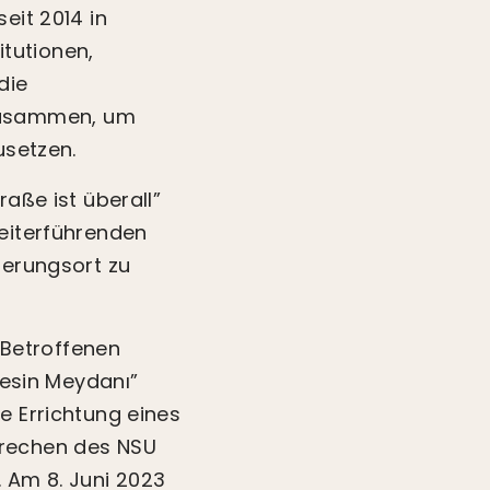
eit 2014 in
tutionen,
die
zusammen, um
usetzen.
raße ist überall”
weiterführenden
nerungsort zu
e Betroffenen
kesin Meydanı”
e Errichtung eines
brechen des NSU
 Am 8. Juni 2023