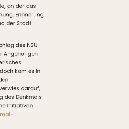
le, an der das
nung, Erinnerung,
nd der Stadt
chlag des NSU
er Angehörigen
lerisches
edoch kam es in
 den
verwies darauf,
ung des Denkmals
e Initiativen
mal-