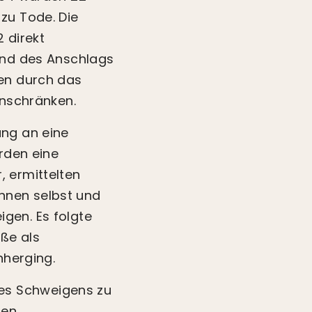
zu Tode. Die
2 direkt
rend des Anschlags
den durch das
inschränken.
ang an eine
örden eine
, ermittelten
nnen selbst und
gen. Es folgte
ße als
nherging.
es Schweigens zu
nen