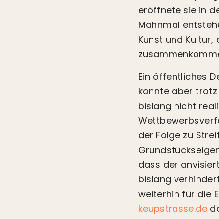
eröffnete sie in 
Mahnmal entstehen
Kunst und Kultur,
zusammenkomme
Ein öffentliches
konnte aber trot
bislang nicht real
Wettbewerbsverfa
der Folge zu Strei
Grundstückseigent
dass der anvisier
bislang verhindert
weiterhin für die
keupstrasse.de
do