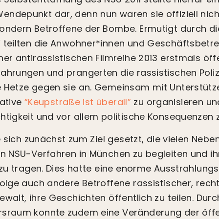
ndepunkt dar, denn nun waren sie offiziell nic
ondern Betroffene der Bombe. Ermutigt durch die 
 teilten die Anwohner*innen und Geschäftsbetre
er antirassistischen Filmreihe 2013 erstmals öffe
ahrungen und prangerten die rassistischen Poli
e Hetze gegen sie an. Gemeinsam mit Unterstütz
tiative
“Keupstraße ist überall”
zu organisieren und
htigkeit und vor allem politische Konsequenzen
te sich zunächst zum Ziel gesetzt, die vielen Neb
en NSU-Verfahren in München zu begleiten und ih
t zu tragen. Dies hatte eine enorme Ausstrahlung
Folge auch andere Betroffene rassistischer, rech
ewalt, ihre Geschichten öffentlich zu teilen. Dur
rsraum konnte zudem eine Veränderung der öffe