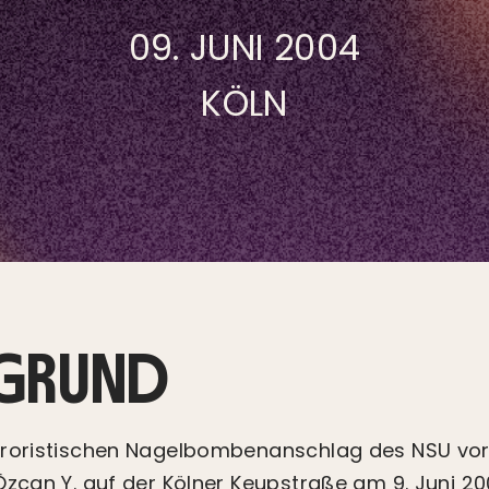
09. JUNI 2004
KÖLN
RGRUND
rroristischen Nagelbombenanschlag des NSU vo
Özcan Y. auf der Kölner Keupstraße am 9. Juni 2