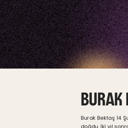
BURAK 
Burak Bektaş 14 Ş
doğdu. İki yıl son