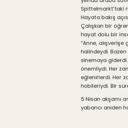
yılında araba satı
Spittelmarkt’taki 
Hayata bakış açıs
Çalışkan bir öğren
hayat dolu bir ins
“Anne, alışverişe
halindeydi. Bazen
sinemaya giderdi.
önemliydi. Her zama
eğlenirlerdi. Her
hobileriydi. Bir s
5 Nisan akşamı a
yabancı aniden ha