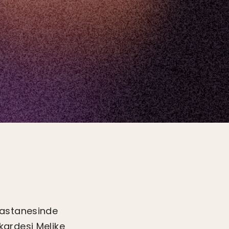
hastanesinde
 kardeşi Melike