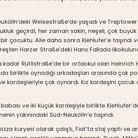
 Neukölln’deki Weisestraße’de yaşadı ve Treptower
ocukluk geçirdi, her zaman sakin, neşeli, çok büyük 
bir çocuktu. Aile daha sonra Kiehlufer’e taşındı 
reşten Harzer Straße’deki Hans Fallada ilkokuluna
nıfa kadar Rütlistraße’de bir ortaokul olan Heinrich
nda birlikte oynadığı arkadaşları arasında çok po
 ve kardeşleriyle çok oynardı. Kız kardeşini çocuk
babası ve iki küçük kardeşiyle birlikte Kiehlufer
nenin yakınındaki Süd-Neukölln’e taşındı.
pizza kuryesi olarak çalıştı, Fiat’ta staj yaptı ve 