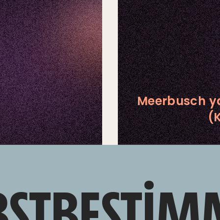
Meerbusch ya
(
BSTBESTIM