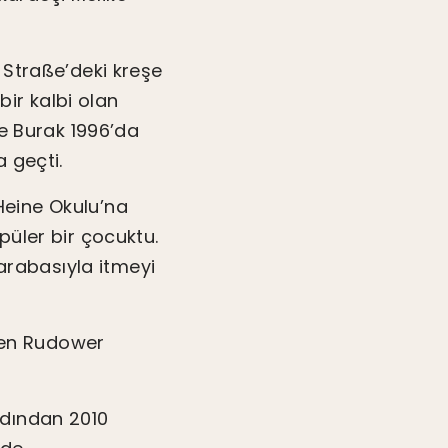
 Straße’deki kreşe
bir kalbi olan
ve Burak 1996’da
 geçti.
 Heine Okulu’na
püler bir çocuktu.
 arabasıyla itmeyi
’den Rudower
ardından 2010