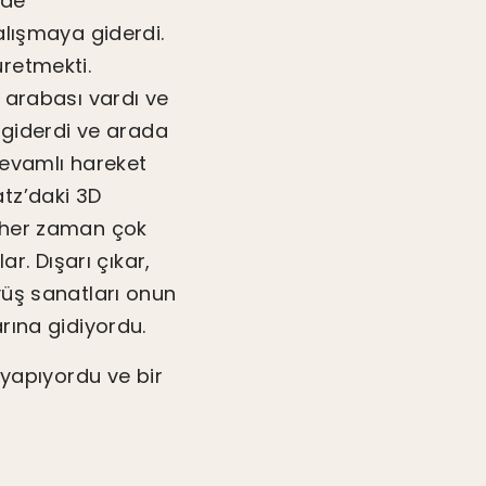
’de
alışmaya giderdi.
üretmekti.
 arabası vardı ve
a giderdi ve arada
devamlı hareket
atz’daki 3D
n her zaman çok
ar. Dışarı çıkar,
vüş sanatları onun
rına gidiyordu.
yapıyordu ve bir