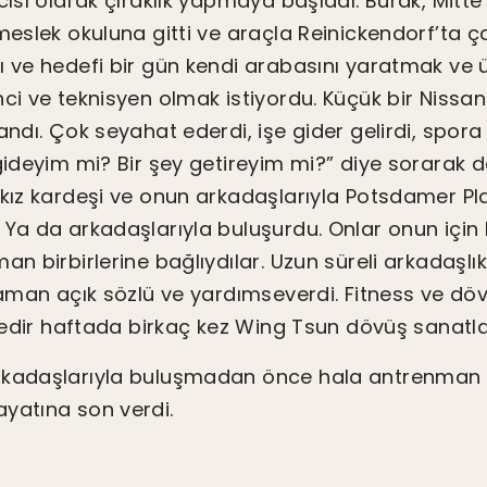
cısı olarak çıraklık yapmaya başladı. Burak, Mitte
meslek okuluna gitti ve araçla Reinickendorf’ta ç
ı ve hedefi bir gün kendi arabasını yaratmak ve 
ci ve teknisyen olmak istiyordu. Küçük bir Nissan
andı. Çok seyahat ederdi, işe gider gelirdi, spor
 gideyim mi? Bir şey getireyim mi?” diye sorarak 
 kız kardeşi ve onun arkadaşlarıyla Potsdamer Pl
 Ya da arkadaşlarıyla buluşurdu. Onlar onun içi
n birbirlerine bağlıydılar. Uzun süreli arkadaşlıkl
 zaman açık sözlü ve yardımseverdi. Fitness ve dö
üredir haftada birkaç kez Wing Tsun dövüş sanatla
rkadaşlarıyla buluşmadan önce hala antrenman 
yatına son verdi.