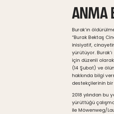
ANMA B
Burak’ın öldürülme
“Burak Bektaş Cina
inisiyatif, cinaye
yürütüyor. Burak
için düzenli olara
(14 Şubat) ve ölü
hakkında bilgi ver
destekçilerinin bi
2018 yılından bu y
yürüttüğü çalışma
ile Möwenweg/Laub