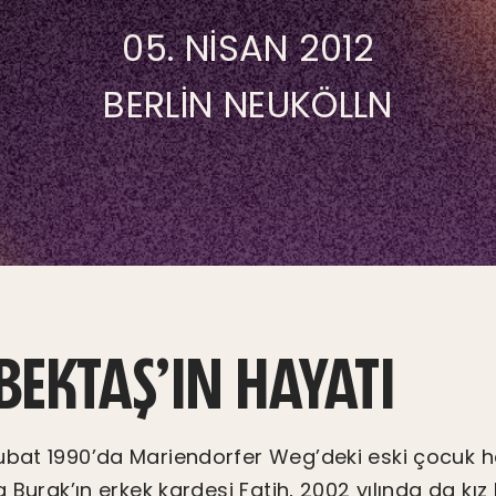
05. NISAN 2012
BERLIN NEUKÖLLN
BEKTAŞ’IN HAYATI
ubat 1990’da Mariendorfer Weg’deki eski çocuk 
ra Burak’ın erkek kardeşi Fatih, 2002 yılında da kız