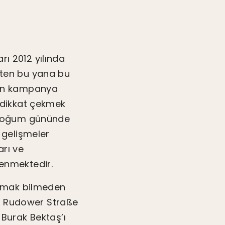
rı 2012 yılında
etten bu yana bu
için kampanya
 dikkat çekmek
ıl doğum gününde
 gelişmeler
arı ve
lenmektedir.
rulmak bilmeden
a, Rudower Straße
Burak Bektaş’ı