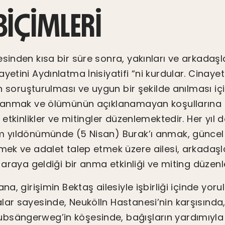
IÇIMLERI
sinden kısa bir süre sonra, yakınları ve arkadaşla
yetini Aydınlatma İnisiyatifi “ni kurdular. Cinay
tin soruşturulması ve uygun bir şekilde anılması 
’ı anmak ve ölümünün açıklanamayan koşullarına
k etkinlikler ve mitingler düzenlemektedir. Her y
m yıldönümünde (5 Nisan) Burak’ı anmak, güncel
mek ve adalet talep etmek üzere ailesi, arkadaşl
r araya geldiği bir anma etkinliği ve miting düzen
ana, girişimin Bektaş ailesiyle işbirliği içinde yo
lar sayesinde, Neukölln Hastanesi’nin karşısınd
sängerweg’in köşesinde, bağışların yardımıyla 