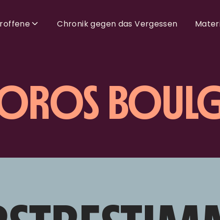
troffene
Chronik gegen das Vergessen
Materi
OROS BOULG