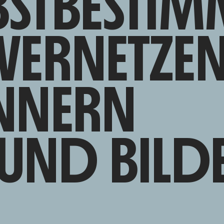
BSTBESTIM
VERNETZE
NNERN
UND BILD